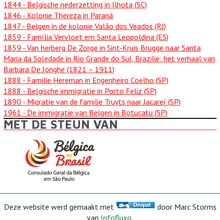
1844
- Belgische nederzetting in Ilhota (SC)
1846
- Kolonie Thereza in Paraná
1847
- Belgen in de kolonie Valão dos Veados (RJ)
1859
- Família Vervloet em Santa Leopoldina (ES)
1859
- Van herberg De Zorge in Sint-Kruis Brugge naar Santa
Maria da Soledade in Rio Grande do Sul, Brazilië: het verhaal van
Barbara De Jonghe (1821 – 1911)
1888
- Familie Hereman in Engenheiro Coelho (SP)
1888
- Belgische immigratie in Porto Feliz (SP)
1890
- Migratie van de familie Truyts naar Jacareí (SP)
1961
- De immigratie van Belgen in Botucatu (SP)
MET DE STEUN VAN
Deze website werd gemaakt met
door Marc Storms
van
Infofluxo
.