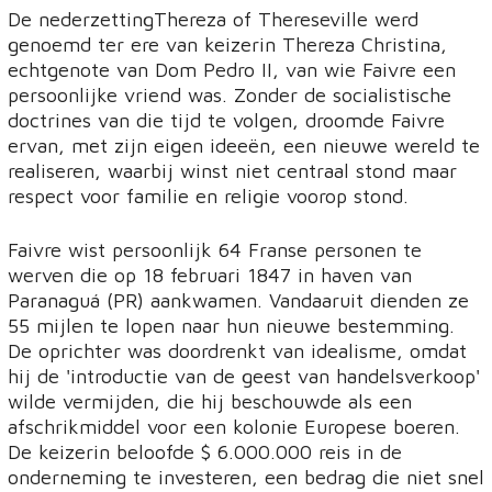
De nederzettingThereza of Thereseville werd
genoemd ter ere van keizerin Thereza Christina,
echtgenote van Dom Pedro II, van wie Faivre een
persoonlijke vriend was. Zonder de socialistische
doctrines van die tijd te volgen, droomde Faivre
ervan, met zijn eigen ideeën, een nieuwe wereld te
realiseren, waarbij winst niet centraal stond maar
respect voor familie en religie voorop stond.
Faivre wist persoonlijk 64 Franse personen te
werven die op 18 februari 1847 in haven van
Paranaguá (PR) aankwamen. Vandaaruit dienden ze
55 mijlen te lopen naar hun nieuwe bestemming.
De oprichter was doordrenkt van idealisme, omdat
hij de 'introductie van de geest van handelsverkoop'
wilde vermijden, die hij beschouwde als een
afschrikmiddel voor een kolonie Europese boeren.
De keizerin beloofde $ 6.000.000 reis in de
onderneming te investeren, een bedrag die niet snel