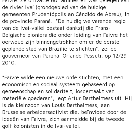
Faivre. Ze omvatte 80 families en was gelegen aan
de rivier Ivaí (grondgebied van de huidige
gemeenten Prudentópolis en Cândido de Abreu), in
de provincie Paraná. "De huidig welvarende regio
van de Ivaí-vallei bestaat dankzij die Frans-
Belgische pioniers die onder leiding van Faivre het
oerwoud zijn binnengetrokken om er de eerste
geplande stad van Brazilië te stichten", zei de
gouverneur van Paraná, Orlando Pessuti, op 12/29
2010.
"Faivre wilde een nieuwe orde stichten, met een
economisch en sociaal systeem gebaseerd op
gemeenschap en solidariteit, losgemaakt van
materiële goederen", legt Artur Barthelmess uit. Hij
is de kleinzoon van Louis Barthelmess, een
Brusselse arbeidersactivist die, beïnvloed door de
ideeën van Faivre, zich aanmeldde bij de tweede
golf kolonisten in de Ivaí-vallei.