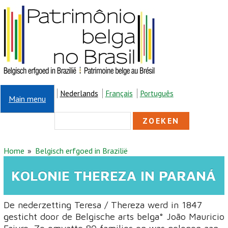
Overslaan en naar de inhoud gaan
Nederlands
Français
Português
Main menu
ZOEKVELD
Zoeken
U BENT HIER
Home
Belgisch erfgoed in Brazilië
KOLONIE THEREZA IN PARANÁ
De nederzetting Teresa / Thereza werd in 1847
gesticht door de Belgische arts belga° João Mauricio