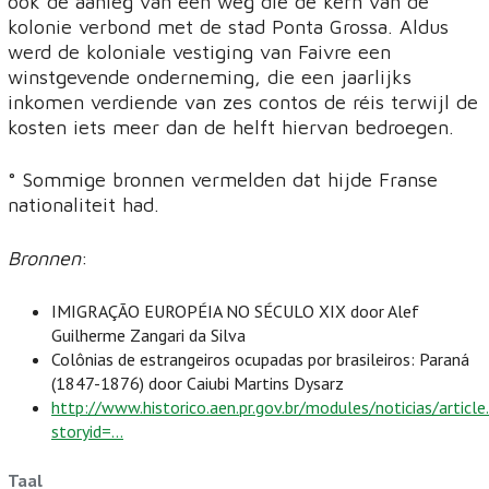
ook de aanleg van een weg die de kern van de
kolonie verbond met de stad Ponta Grossa. Aldus
werd de koloniale vestiging van Faivre een
winstgevende onderneming, die een jaarlijks
inkomen verdiende van zes contos de réis terwijl de
kosten iets meer dan de helft hiervan bedroegen.
° Sommige bronnen vermelden dat hijde Franse
nationaliteit had.
Bronnen
:
IMIGRAÇÃO EUROPÉIA NO SÉCULO XIX door Alef
Guilherme Zangari da Silva
Colônias de estrangeiros ocupadas por brasileiros: Paraná
(1847-1876) door Caiubi Martins Dysarz
http://www.historico.aen.pr.gov.br/modules/noticias/article
storyid=...
Taal