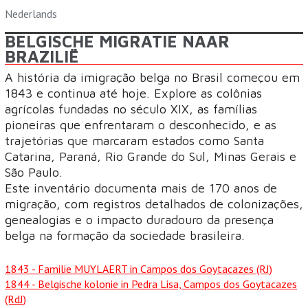
Nederlands
BELGISCHE MIGRATIE NAAR
BRAZILIË
A história da imigração belga no Brasil começou em
1843 e continua até hoje. Explore as colônias
agrícolas fundadas no século XIX, as famílias
pioneiras que enfrentaram o desconhecido, e as
trajetórias que marcaram estados como Santa
Catarina, Paraná, Rio Grande do Sul, Minas Gerais e
São Paulo.
Este inventário documenta mais de 170 anos de
migração, com registros detalhados de colonizações,
genealogias e o impacto duradouro da presença
belga na formação da sociedade brasileira.
1843
- Familie MUYLAERT in Campos dos Goytacazes (RJ)
1844
- Belgische kolonie in Pedra Lisa, Campos dos Goytacazes
(RdJ)