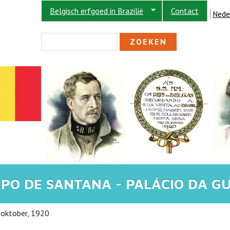
Belgisch erfgoed in Brazilië
Contact
Nede
ZOEKVELD
Zoeken
ENT HIER
PO DE SANTANA - PALÁCIO DA G
5 oktober, 1920