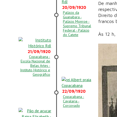
De manhã
20/09/1920
respecti
Palácio da
Direito 
Guanabara -
francos 
Palácio Monroe -
Supremo Tribunal
Federal - Palácio
Às 12 h,
do Catete
21/09/1920
Copacabana -
Escola Nacional de
Belas Artes -
Instituto Histórico e
Geográfico
22/09/1920
Copacabana -
Cavalaria -
Corcovado