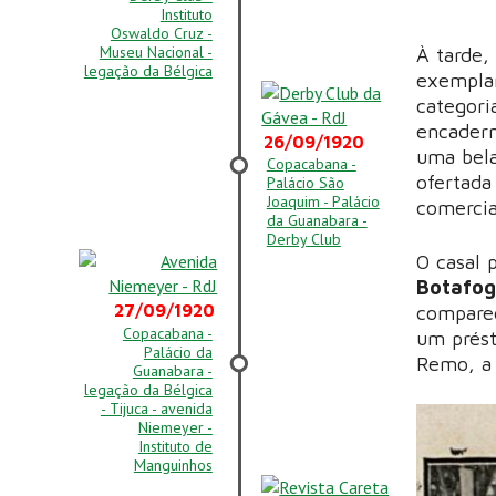
Instituto
Oswaldo Cruz -
Museu Nacional -
À tarde,
legação da Bélgica
exemplar
categori
encadern
26/09/1920
uma bela
Copacabana -
ofertada
Palácio São
Joaquim - Palácio
comercial
da Guanabara -
Derby Club
O casal 
Botafo
27/09/1920
comparec
Copacabana -
um prést
Palácio da
Remo, a 
Guanabara -
legação da Bélgica
- Tijuca - avenida
Niemeyer -
Instituto de
Manguinhos