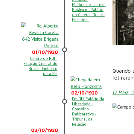
Mackenzie - Jardim
Botânico - Palácio
do Catete - Teatro
Municipal
01/10/1920
Centro do RdJ -
Estação Central do
Brasil - Embarco
Quando a
para BH
retirara
O Paiz
, 
02/10/1920
Em BH: Palácio da
Liberdade -
Conselho
Deliberativo -
Tribunal da
Relação
03/10/1920