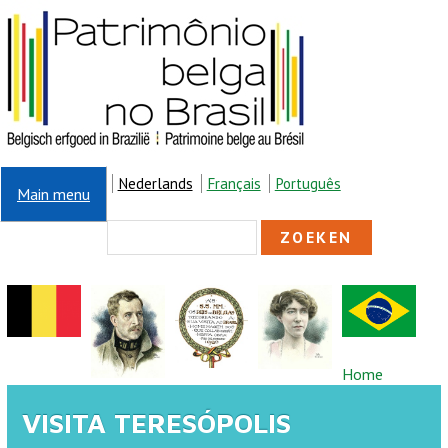
Overslaan en naar de inhoud gaan
Nederlands
Français
Português
Main menu
ZOEKVELD
Zoeken
U BENT HIER
Home
VISITA TERESÓPOLIS