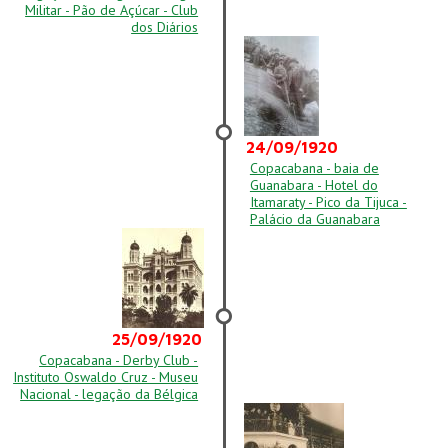
Militar - Pão de Açúcar - Club
dos Diários
24/09/1920
Copacabana - baia de
Guanabara - Hotel do
Itamaraty - Pico da Tijuca -
Palácio da Guanabara
25/09/1920
Copacabana - Derby Club -
Instituto Oswaldo Cruz - Museu
Nacional - legação da Bélgica