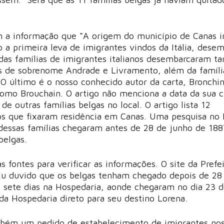
a informação que “A origem do município de Canas in
a primeira leva de imigrantes vindos da Itália, dese
das famílias de imigrantes italianos desembarcaram 
es de sobrenome Andrade e Livramento, além da famíli
O último é o nosso conhecido autor da carta, Bronchin
como Brouchain. O artigo não menciona a data da sua 
e outras famílias belgas no local. O artigo lista 12
os que fixaram residência em Canas. Uma pesquisa no 
 dessas famílias chegaram antes de 28 de junho de 18
 belgas.
 fontes para verificar as informações. O site da Prefe
Eu duvido que os belgas tenham chegado depois de 28
o sete dias na Hospedaria, aonde chegaram no dia 23 
da Hospedaria direto para seu destino Lorena.
mbém um pedido de estabelecimento de imigrantes nos 