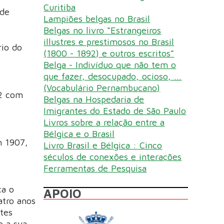
Curitiba
 de
Lampiões belgas no Brasil
Belgas no livro “Estrangeiros
illustres e prestimosos no Brasil
rio do
(1800 - 1892) e outros escritos”
Belga - Indivíduo que não tem o
que fazer, desocupado, ocioso, ...
(Vocabulário Pernambucano)
92 com
Belgas na Hospedaria de
Imigrantes do Estado de São Paulo
Livros sobre a relação entre a
Bélgica e o Brasil
m 1907,
Livro Brasil e Bélgica : Cinco
séculos de conexões e interações
Ferramentas de Pesquisa
ca o
APOIO
atro anos
tes
o a sua