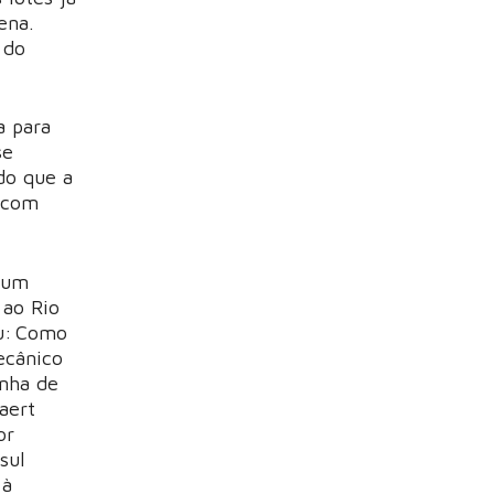
ena.
 do
a para
se
do que a
 com
, um
 ao Rio
eu: Como
ecânico
inha de
aert
or
sul
 à