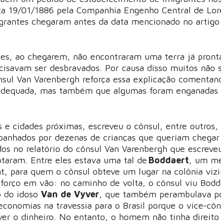
ta 19/01/1886 pela Companhia Engenho Central de Lor
grantes chegaram antes da data mencionado no artigo
tes, ao chegarem, não encontraram uma terra já pront
cisavam ser desbravados. Por causa disso muitos não 
nsul Van Varenbergh reforça essa explicação comentan
i adequada, mas também que algumas foram enganadas
 e cidades próximas, escreveu o cônsul, entre outros
panhados por dezenas de crianças que queriam chegar
dos no relatório do cônsul Van Varenbergh que escrev
ptaram. Entre eles estava uma tal de
Boddaert
, um m
t, para quem o cônsul obteve um lugar na colônia viz
forço em vão: no caminho de volta, o cônsul viu Bodd
o do idoso
Van de Vyver
, que também perambulava p
economias na travessia para o Brasil porque o vice-côn
ver o dinheiro. No entanto, o homem não tinha direito