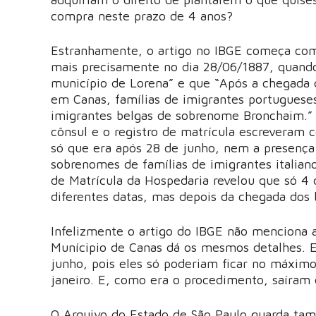
compra neste prazo de 4 anos?
Estranhamente, o artigo no IBGE começa com 
mais precisamente no dia 28/06/1887, quando 
município de Lorena” e que “Após a chegada 
em Canas, famílias de imigrantes portugues
imigrantes belgas de sobrenome Bronchaim.” 
cônsul e o registro de matrícula escreveram 
só que era após 28 de junho, nem a presença d
sobrenomes de famílias de imigrantes italian
de Matrícula da Hospedaria revelou que só 4
diferentes datas, mas depois da chegada dos
Infelizmente o artigo do IBGE não menciona as
Munícipio de Canas dá os mesmos detalhes. 
junho, pois eles só poderiam ficar no máxim
janeiro. E, como era o procedimento, saíram 
O Arquivo do Estado de São Paulo guarda ta