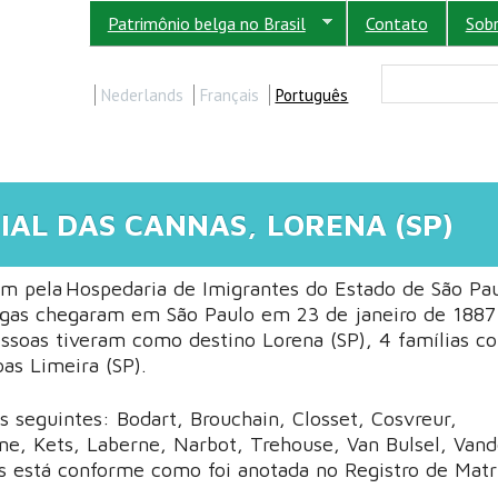
Patrimônio belga no Brasil
Contato
Sob
FORM
Buscar
Nederlands
Français
Português
AL DAS CANNAS, LORENA (SP)
ram pela Hospedaria de Imigrantes do Estado de São Pau
elgas chegaram em São Paulo em 23 de janeiro de 188
pessoas tiveram como destino Lorena (SP), 4 famílias c
oas Limeira (SP).
s seguintes: Bodart, Brouchain, Closset, Cosvreur,
, Kets, Laberne, Narbot, Trehouse, Van Bulsel, Vand
 está conforme como foi anotada no Registro de Matr