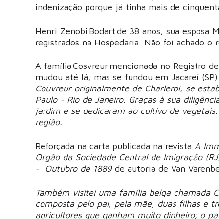
indenização porque já tinha mais de cinquenta
Henri Zenobi Bodart de 38 anos, sua esposa Mar
registrados na Hospedaria. Não foi achado o 
A família Cosvreur mencionada no Registro d
mudou até lá, mas se fundou em Jacareí (SP)
Couvreur originalmente de Charleroi, se estab
Paulo - Rio de Janeiro. Graças à sua diligê
jardim e se dedicaram ao cultivo de vegetais.
região.
Reforçada na carta publicada na revista
A Imm
Orgão da Sociedade Central de Imigração (RJ
- Outubro de 1889
de autoria de Van Varenb
Também visitei uma família belga chamada C
composta pelo pai, pela mãe, duas filhas e trê
agricultores que ganham muito dinheiro; o pai