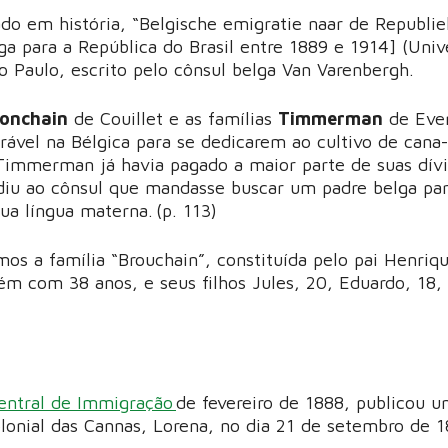
do em história, “Belgische emigratie naar de Republi
ga para a República do Brasil entre 1889 e 1914] (Univ
ão Paulo, escrito pelo cônsul belga Van Varenbergh.
ronchain
de Couillet e as famílias
Timmerman
de Eve
ável na Bélgica para se dedicarem ao cultivo de cana
 Timmerman já havia pagado a maior parte de suas dívi
diu ao cônsul que mandasse buscar um padre belga pa
ua língua materna. (p. 113)
os a família “Brouchain”, constituída pelo pai Henriq
m com 38 anos, e seus filhos Jules, 20, Eduardo, 18, 
o"
entral de Immigração
de fevereiro de 1888, publicou u
olonial das Cannas, Lorena, no dia 21 de setembro de 1