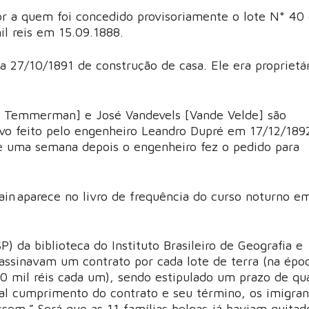
or a quem foi concedido provisoriamente o lote N° 40
il reis em 15.09.1888.
a 27/10/1891 de construção de casa. Ele era proprietá
Temmerman] e José Vandevels [Vande Velde] são
tivo feito pelo engenheiro Leandro Dupré em 17/12/18
de uma semana depois o engenheiro fez o pedido para
in aparece no livro de frequência do curso noturno e
P) da biblioteca do Instituto Brasileiro de Geografia e
 assinavam um contrato por cada lote de terra (na épo
0 mil réis cada um), sendo estipulado um prazo de qu
ral cumprimento do contrato e seu término, os imigran
ssem.” Será que as 11 famílias belgas já haviam quitad