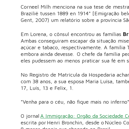
Corneel Milh menciona na sua tese de mestra
Brazilië tussen 1889 en 1914" [Emigração bel
Gent, 2007) um relatório sobre a província S
Em Lorena, o cônsul encontrou as famílias
B
Ambas conseguiram escapar da situação miser
açúcar e tabaco, respectivamente. A família
embora ainda devesse. O chefe da família pe
eles pudessem ao menos praticar sua fé em s
No Registro de Matrícula da Hospedaria acham
com 38 anos, a sua esposa Maria Luísa, també
17, Luís, 13 e Felix, 1.
"Venha para o céu, não fique mais no infern
O jornal
A Immigração: Orgão da Sociedade C
escrita por Henri Bronchin, desde o Núcleo C