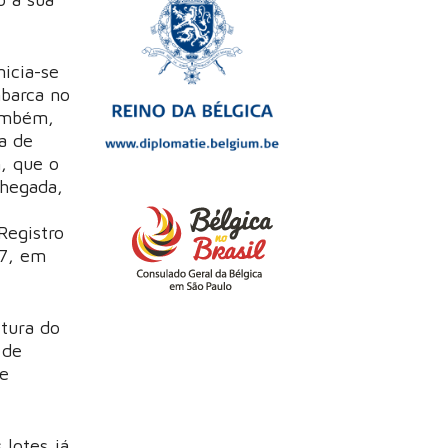
icia-se
mbarca no
também,
a de
, que o
chegada,
Registro
87, em
itura do
 de
de
lotes já