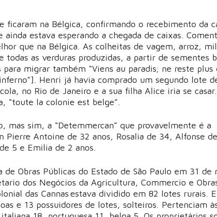
e ficaram na Bélgica, confirmando o recebimento da c
le ainda estava esperando a chegada de caixas. Comen
hor que na Bélgica. As colheitas de vagem, arroz, mi
e todas as verduras produzidas, a partir de sementes b
 para migrar também “Viens au paradis; ne reste plus
 inferno”]. Henri já havia comprado um segundo lote de
cola, no Rio de Janeiro e a sua filha Alice iria se casa
 “toute la colonie est belge”.
o, mas sim, a “Detemmercan” que provavelmente é a
 Pierre Antoine de 32 anos, Rosalia de 34, Alfonse de
 de 5 e Emilia de 2 anos.
ia de Obras Públicas do Estado de São Paulo em 31 de
etario dos Negócios da Agricultura, Commercio e Obra
lonial das Cannas estava dividido em 82 lotes rurais. E
as e 13 possuidores de lotes, solteiros. Pertenciam à
italiana 18, portuguesa 11, belga 5. Os proprietários so