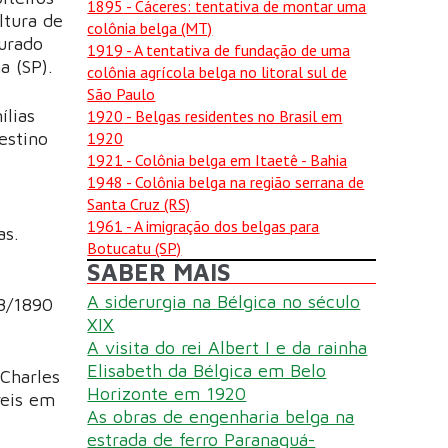
1895
- Cáceres: tentativa de montar uma
ltura de
colônia belga (MT)
gurado
1919
- A tentativa de fundação de uma
a (SP).
colônia agrícola belga no litoral sul de
São Paulo
ílias
1920
- Belgas residentes no Brasil em
1920
estino
1921
- Colônia belga em Itaetê - Bahia
1948
- Colônia belga na região serrana de
Santa Cruz (RS)
1961
- A imigração dos belgas para
as.
Botucatu (SP)
SABER MAIS
A siderurgia na Bélgica no século
08/1890
XIX
A visita do rei Albert I e da rainha
Elisabeth da Bélgica em Belo
 Charles
Horizonte em 1920
reis em
As obras de engenharia belga na
estrada de ferro Paranaguá-