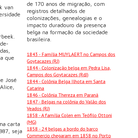
de 170 anos de migração, com
ek van
registros detalhados de
ersidade
colonizações, genealogias e o
impacto duradouro da presença
belga na formação da sociedade
rbeek.
brasileira.
-de-
das,
1843
- Família MUYLAERT no Campos dos
ra que
Goytacazes (RJ)
1844
- Colonização belga em Pedra Lisa,
Campos dos Goytacazes (RdJ)
ue José
1844
- Colônia Belga Ilhota em Santa
Alice,
Catarina
1846
- Colônia Thereza em Paraná
1847
- Belgas na colônia do Valão dos
Veados (RJ)
1858
- A família Colen em Teófilo Ottoni
(MG)
ma carta
1858
- 24 belgas a bordo do barco
887, seja
Commercio chegaram em 1858 no Porto