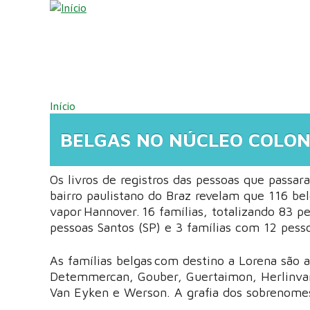
Pular para o conteúdo principal
VOCÊ ESTÁ AQUI
Início
BELGAS NO NÚCLEO COLONI
Os livros de registros das pessoas que passa
bairro paulistano do Braz revelam que 116 b
vapor Hannover. 16 famílias, totalizando 83 
pessoas Santos (SP) e 3 famílias com 12 pess
As famílias belgas com destino a Lorena são a
Detemmercan, Gouber, Guertaimon, Herlinvane
Van Eyken e Werson. A grafia dos sobrenomes