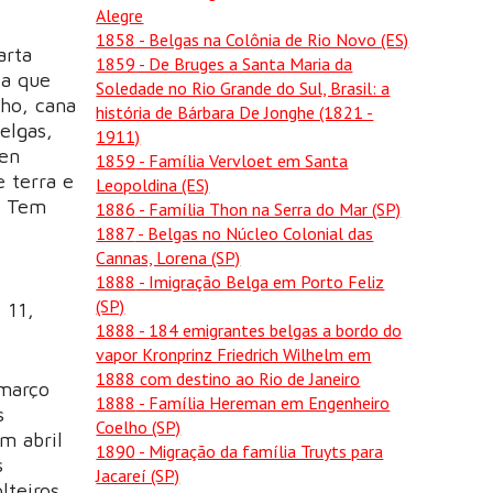
Alegre
1858
- Belgas na Colônia de Rio Novo (ES)
arta
1859
- De Bruges a Santa Maria da
ta que
Soledade no Rio Grande do Sul, Brasil: a
lho, cana
história de Bárbara De Jonghe (1821 -
elgas,
1911)
 en
1859
- Família Vervloet em Santa
 terra e
Leopoldina (ES)
r. Tem
1886
- Família Thon na Serra do Mar (SP)
1887
- Belgas no Núcleo Colonial das
Cannas, Lorena (SP)
1888
- Imigração Belga em Porto Feliz
(SP)
 11,
1888
- 184 emigrantes belgas a bordo do
vapor Kronprinz Friedrich Wilhelm em
1888 com destino ao Rio de Janeiro
 março
1888
- Família Hereman em Engenheiro
s
Coelho (SP)
m abril
1890
- Migração da família Truyts para
s
Jacareí (SP)
lteiros