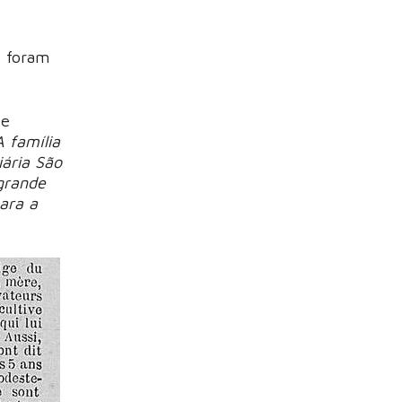
, foram
se
A família
iária São
grande
para a