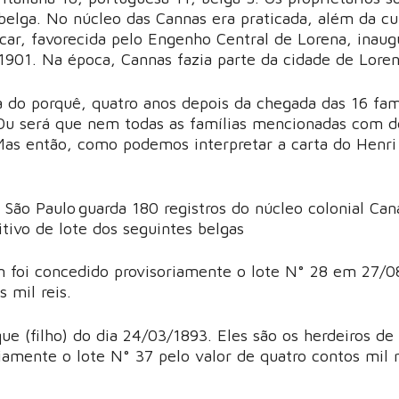
 belga. No núcleo das Cannas era praticada, além da cu
úcar, favorecida pelo Engenho Central de Lorena, inau
1901. Na época, Cannas fazia parte da cidade de Loren
a do porquê, quatro anos depois da chegada das 16 fam
? Ou será que nem todas as famílias mencionadas com d
Mas então, como podemos interpretar a carta do Henri
 São Paulo guarda 180 registros do núcleo colonial Can
itivo de lote dos seguintes belgas
em foi concedido provisoriamente o lote N° 28 em 27/
s mil reis.
ue (filho) do dia 24/03/1893. Eles são os herdeiros de
iamente o lote N° 37 pelo valor de quatro contos mil 