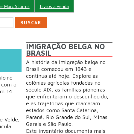
re Marc Storms
Livros a venda
ULÁRIO DE BUSCA
IMIGRAÇÃO BELGA NO
BRASIL
A história da imigração belga no
Brasil começou em 1843 e
continua até hoje. Explore as
lo no
colônias agrícolas fundadas no
7 com o
século XIX, as famílias pioneiras
om 14
que enfrentaram o desconhecido,
e as trajetórias que marcaram
estados como Santa Catarina,
Paraná, Rio Grande do Sul, Minas
e Velde,
Gerais e São Paulo.
ícula.
Este inventário documenta mais