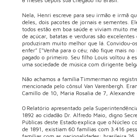
8 meses depois sua chegado no Brasil.
Nela, Henri escreve para seu irmão e irmã qu
deles, dois pacotes de jornais e sementes. E
todos estão em boa saúde e viviam muito mel
de açúcar, batatas e verduras são excelentes 
produziram muito melhor que lá. Convidou-os
enfer” [“Venha para o céu; não fique mais no
pagado o primeiro. Seu filho Louis voltou à es
uma sociedade de música com dirigente belga,
Não achamos a família Timmerman no registr
mencionada pelo cônsul Van Varenbergh. Eram
Camillo de 10, Maria Rosalia de 7, Alexandre
O Relatório apresentado pela Superintendênc
1892 ao cidadão Dr. Alfredo Maio, digno Secr
Públicas deste Estado explica que o Núcleo co
de 1891, existiam 60 famílias com 3.416 pesso
famílias com as nacionalidades: brasileira 26, 