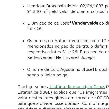
Henrique Bronchain do dia 02/04/1893 p
91.340 m² pelo valor de quatro contos m
E um pedido de Josef
Vandervelde
do di
lote 26.
Os nomes do Antonio Vetermermom [De 
mencionados no pedido de título defini
respectivos lotes 31 e 26. E no pedido 
Kerlenvamer [Herlinvane] Joseph.
O nome de Luiz Agustinho J[osé] Broucha
sendo o único belga.
O artigo sobre a
história do município Canas
(S
Estatística (IBGE) explica que “Os imigrantes
valor destes lotes girava em torno de 400.00
para que a dívida fosse quitada. Com o integ
adquiriam o direito de plantarem o que quise