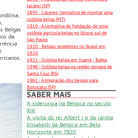
Jacareí (SP)
1895
- Cáceres: tentativa de montar uma
ondônia,
colônia belga (MT)
o,
1919
- A tentativa de fundação de uma
Os Belgas
colônia agrícola belga no litoral sul de
ios da
São Paulo
rrência
1920
- Belgas residentes no Brasil em
e
1920
ericanos.
1921
- Colônia belga em Itaetê - Bahia
1948
- Colônia belga na região serrana de
Santa Cruz (RS)
1961
- A imigração dos belgas para
Botucatu (SP)
SABER MAIS
A siderurgia na Bélgica no século
XIX
A visita do rei Albert I e da rainha
Elisabeth da Bélgica em Belo
Horizonte em 1920