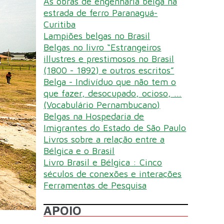
As obras de engenharia belga na
estrada de ferro Paranaguá-
Curitiba
Lampiões belgas no Brasil
Belgas no livro “Estrangeiros
illustres e prestimosos no Brasil
(1800 - 1892) e outros escritos”
Belga - Indivíduo que não tem o
que fazer, desocupado, ocioso, ...
(Vocabulário Pernambucano)
Belgas na Hospedaria de
Imigrantes do Estado de São Paulo
Livros sobre a relação entre a
Bélgica e o Brasil
Livro Brasil e Bélgica : Cinco
séculos de conexões e interações
Ferramentas de Pesquisa
APOIO