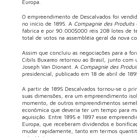
Europa.
O empreendimento de Descalvados foi vendid
no início de 1895. A
Compagnie des Produits C
fábrica e por 90:000$000 réis 208 lotes de t
total de votos na assembléia geral da nova c
Assim que concluiu as negociações para a fo
Cibils Buxareo retornou ao Brasil, junto com
Joseph Van Dionant. A
Compagnie des Produits
presidencial, publicado em 18 de abril de 189
A partir de 1895 Descalvados tornou-se o pr
suas dimensões, era um empreendimento isol
momento, de outros empreendimentos semelha
econômica que deveria ter um tempo para mat
aquisição. Entre 1895 e 1897 esse empreendi
Europa, que receberam dividendos e bonificaç
mudar rapidamente, tanto em termos quantitat