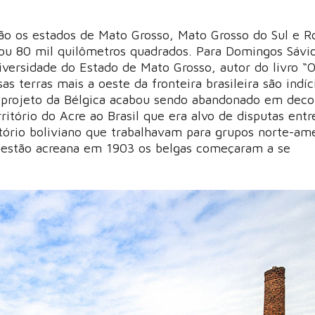
ão os estados de Mato Grosso, Mato Grosso do Sul e R
 ou 80 mil quilômetros quadrados. Para Domingos Sávi
versidade do Estado de Mato Grosso, autor do livro “
as terras mais a oeste da fronteira brasileira são indíc
O projeto da Bélgica acabou sendo abandonado em deco
itório do Acre ao Brasil que era alvo de disputas entr
itório boliviano que trabalhavam para grupos norte-am
questão acreana em 1903 os belgas começaram a se