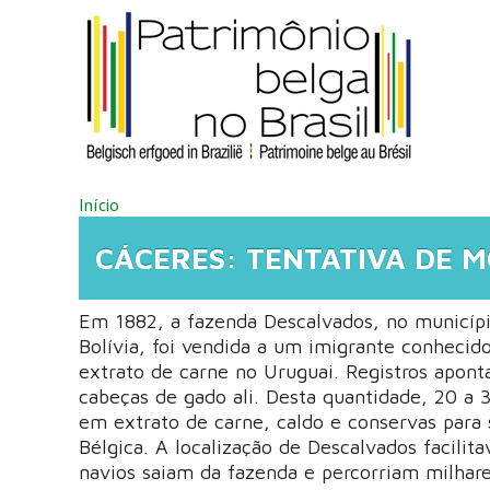
Pular para o conteúdo principal
VOCÊ ESTÁ AQUI
Início
CÁCERES: TENTATIVA DE 
Em 1882, a fazenda Descalvados, no municípi
Bolívia, foi vendida a um imigrante conheci
extrato de carne no Uruguai. Registros apo
cabeças de gado ali. Desta quantidade, 20 a
em extrato de carne, caldo e conservas para 
Bélgica. A localização de Descalvados facilita
navios saiam da fazenda e percorriam milhare