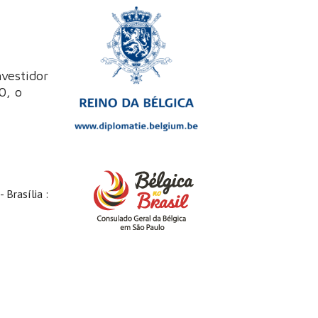
vestidor
0, o
 Brasília :