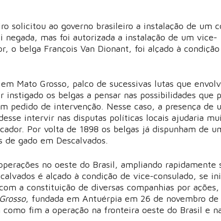
o solicitou ao governo brasileiro a instalação de um 
i negada, mas foi autorizada a instalação de um vice-
, o belga François Van Dionant, foi alçado à condição
a em Mato Grosso, palco de sucessivas lutas que envol
ter instigado os belgas a pensar nas possibilidades que
e um pedido de intervenção. Nesse caso, a presença de
sse intervir nas disputas políticas locais ajudaria mu
icador. Por volta de 1898 os belgas já dispunham de u
s de gado em Descalvados.
 operações no oeste do Brasil, ampliando rapidamente 
lvados é alçado à condição de vice-consulado, se ini
com a constituição de diversas companhias por ações,
Grosso
, fundada em Antuérpia em 26 de novembro de 
 como fim a operação na fronteira oeste do Brasil e n