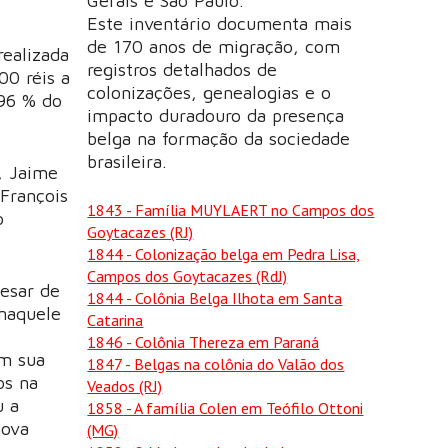
Gerais e São Paulo.
Este inventário documenta mais
de 170 anos de migração, com
ealizada
registros detalhados de
00 réis a
colonizações, genealogias e o
 96 % do
impacto duradouro da presença
belga na formação da sociedade
brasileira.
, Jaime
 François
1843
- Família MUYLAERT no Campos dos
o
Goytacazes (RJ)
1844
- Colonização belga em Pedra Lisa,
Campos dos Goytacazes (RdJ)
esar de
1844
- Colônia Belga Ilhota em Santa
naquele
Catarina
1846
- Colônia Thereza em Paraná
em sua
1847
- Belgas na colônia do Valão dos
os na
Veados (RJ)
u a
1858
- A família Colen em Teófilo Ottoni
nova
(MG)