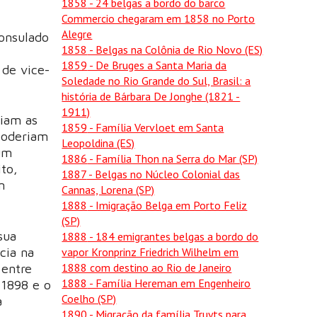
1858
- 24 belgas a bordo do barco
Commercio chegaram em 1858 no Porto
Alegre
consulado
1858
- Belgas na Colônia de Rio Novo (ES)
1859
- De Bruges a Santa Maria da
 de vice-
Soledade no Rio Grande do Sul, Brasil: a
história de Bárbara De Jonghe (1821 -
1911)
viam as
1859
- Família Vervloet em Santa
 poderiam
Leopoldina (ES)
 um
1886
- Família Thon na Serra do Mar (SP)
ito,
1887
- Belgas no Núcleo Colonial das
m
Cannas, Lorena (SP)
1888
- Imigração Belga em Porto Feliz
(SP)
sua
1888
- 184 emigrantes belgas a bordo do
vapor Kronprinz Friedrich Wilhelm em
cia na
1888 com destino ao Rio de Janeiro
 entre
1888
- Família Hereman em Engenheiro
1898 e o
Coelho (SP)
a
1890
- Migração da família Truyts para