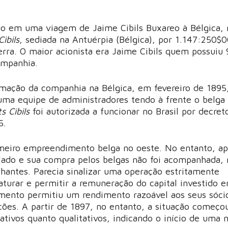
o em uma viagem de Jaime Cibils Buxareo à Bélgica, r
ibils
, sediada na Antuérpia (Bélgica), por 1.147:250$0
erra. O maior acionista era Jaime Cibils quem possuiu
ompanhia.
rmação da companhia na Bélgica, em fevereiro de 1895
 uma equipe de administradores tendo à frente o belga
 Cibils
foi autorizada a funcionar no Brasil por decret
5.
imeiro empreendimento belga no oeste. No entanto, ap
ado e sua compra pelos belgas não foi acompanhada, 
ntes. Parecia sinalizar uma operação estritamente
urar e permitir a remuneração do capital investido 
mento permitiu um rendimento razoável aos seus sóci
ões. A partir de 1897, no entanto, a situação começo
ivos quanto qualitativos, indicando o início de uma 