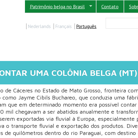
Patrimônio belga no Brasil
Contato
Sob
FORM
Buscar
Nederlands
Français
Português
MONTAR UMA COLÔNIA BELGA (MT)
o de Cáceres no Estado de Mato Grosso, fronteira com
do como Jayme Cibils Buchareo, que conduzia uma fábr
ntam que em determinado momento era possível contar
 30 mil chegavam a ser abatidos anualmente e transfo
serem exportadas via fluvial à Europa, especialmente 
va o transporte fluvial e exportação dos produtos. Dive
s de quilômetros dentro do rio Paraguai, com destino 