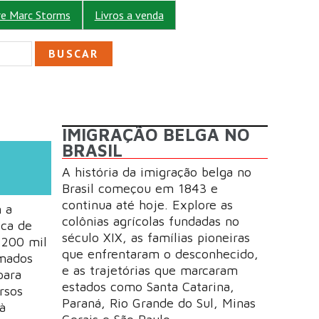
re Marc Storms
Livros a venda
ULÁRIO DE BUSCA
IMIGRAÇÃO BELGA NO
BRASIL
A história da imigração belga no
Brasil começou em 1843 e
continua até hoje. Explore as
 a
colônias agrícolas fundadas no
ica de
século XIX, as famílias pioneiras
 200 mil
que enfrentaram o desconhecido,
rmados
e as trajetórias que marcaram
para
estados como Santa Catarina,
rsos
Paraná, Rio Grande do Sul, Minas
à